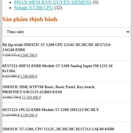
PHẦN MỀM BẢN QUYỀN SIEMENS
(0)
Simatic ET200 CPU
(32)
THIẾT BỊ KẾT NỐI
(0)
Sản phẩm thịnh hành
THIẾT BỊ ĐO LƯỜNG
(1)
THIẾT BỊ ĐÓNG CẮT
(0)
TRUYỀN THÔNG
(0)
Bộ lập trình SIMATIC S7-1200 CPU 1214C DC/DC/DC 6ES7214-
1AG40-0XB0
G
G
7.558.375
₫
6.046.700
₫
i
i
á
á
6ES7231-4HF32-0XB0-Module S7-1200 Analog Input SM 1231 AI
g
h
8x13bit
ố
i
G
G
6.925.000
₫
5.540.000
₫
c
ệ
i
i
l
n
á
á
à
t
SIMATIC HMI, KTP700 Basic, Basic Panel, Key/touch,
g
h
:
ạ
PROFINET 6AV2123-2GB03-0AX0
ố
i
7
i
G
G
13.961.750
₫
11.169.400
₫
c
ệ
.
l
i
i
l
n
5
à
á
á
à
t
5
:
6ES7223-1PL32-0XB0 Module S7-1200 SM1223 DC/RLY
g
h
:
ạ
8
6
G
G
ố
i
5.125.000
₫
4.100.000
₫
6
i
.
.
i
i
c
ệ
.
l
3
0
á
á
l
n
9
à
7
4
g
h
à
t
SIMATIC S7-1200, CPU 1212C, DC/DC/DC 6ES7212-1AE40-0XB0
2
:
5
6
ố
i
:
ạ