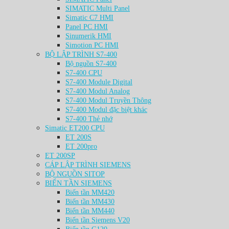
SIMATIC Multi Panel
Simatic C7 HMI
Panel PC HMI
Sinumerik HMI
Simotion PC HMI
BỘ LẬP TRÌNH S7-400
Bộ nguồn S7-400
S7-400 CPU
S7-400 Module Digital
S7-400 Modul Analog
S7-400 Modul Truyền Thông
S7-400 Modul đặc biệt khác
S7-400 Thẻ nhớ
Simatic ET200 CPU
ET 200S
ET 200pro
ET 200SP
CÁP LẬP TRÌNH SIEMENS
BỘ NGUỒN SITOP
BIẾN TẦN SIEMENS
Biến tần MM420
Biến tần MM430
Biến tần MM440
Biến tần Siemens V20