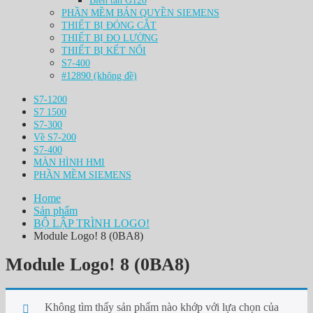
Biến tần G120
PHẦN MỀM BẢN QUYỀN SIEMENS
THIẾT BỊ ĐÓNG CẮT
THIẾT BỊ ĐO LƯỜNG
THIẾT BỊ KẾT NỐI
S7-400
#12890 (không đề)
S7-1200
S7 1500
S7-300
Về S7-200
S7-400
MÀN HÌNH HMI
PHẦN MỀM SIEMENS
Home
Sản phẩm
BỘ LẬP TRÌNH LOGO!
Module Logo! 8 (0BA8)
Module Logo! 8 (0BA8)
Không tìm thấy sản phẩm nào khớp với lựa chọn của