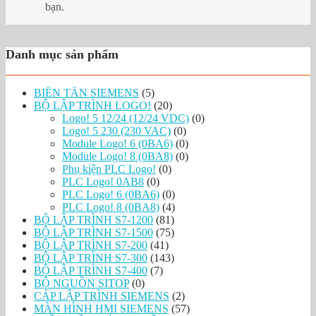
bạn.
Danh mục sản phẩm
BIẾN TẦN SIEMENS
(5)
BỘ LẬP TRÌNH LOGO!
(20)
Logo! 5 12/24 (12/24 VDC)
(0)
Logo! 5 230 (230 VAC)
(0)
Module Logo! 6 (0BA6)
(0)
Module Logo! 8 (0BA8)
(0)
Phụ kiện PLC Logo!
(0)
PLC Logo! 0AB8
(0)
PLC Logo! 6 (0BA6)
(0)
PLC Logo! 8 (0BA8)
(4)
BỘ LẬP TRÌNH S7-1200
(81)
BỘ LẬP TRÌNH S7-1500
(75)
BỘ LẬP TRÌNH S7-200
(41)
BỘ LẬP TRÌNH S7-300
(143)
BỘ LẬP TRÌNH S7-400
(7)
BỘ NGUỒN SITOP
(0)
CÁP LẬP TRÌNH SIEMENS
(2)
MÀN HÌNH HMI SIEMENS
(57)