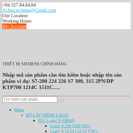
S
+84.327.84.84.84
k
Achau.techeng@Gmail.com
i
Our Location
p
Working Hours
t
My Account
o
c
o
n
t
e
n
THIẾT BỊ SIEMENS CHÍNH HÃNG
t
Nhập mã sản phẩm cần tìm kiếm hoặc nhập tên sản
phẩm ví dụ: S7-200 224 226 S7 300, 315 2PN/DP
KTP700 1214C 1511C….
Menu
BỘ LẬP TRÌNH LOGO!
PLC Logo! 8 (0BA8)
Logo! 8 230 (230 VAC)
Logo! 8 12/24 (12/24 VDC)