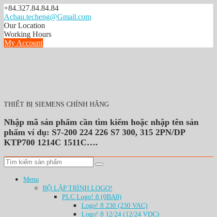
Skip
+84.327.84.84.84
to
Achau.techeng@Gmail.com
content
Our Location
Working Hours
My Account
THIẾT BỊ SIEMENS CHÍNH HÃNG
Nhập mã sản phẩm cần tìm kiếm hoặc nhập tên sản
phẩm ví dụ: S7-200 224 226 S7 300, 315 2PN/DP
KTP700 1214C 1511C….
Menu
BỘ LẬP TRÌNH LOGO!
PLC Logo! 8 (0BA8)
Logo! 8 230 (230 VAC)
Logo! 8 12/24 (12/24 VDC)