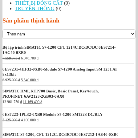
THIẾT BỊ ĐÓNG CẮT
(0)
TRUYỀN THÔNG
(0)
Sản phẩm thịnh hành
Bộ lập trình SIMATIC S7-1200 CPU 1214C DC/DC/DC 6ES7214-
1AG40-0XB0
G
G
7.558.375
₫
6.046.700
₫
i
i
á
á
6ES7231-4HF32-0XB0-Module S7-1200 Analog Input SM 1231 AI
g
h
8x13bit
ố
i
G
G
6.925.000
₫
5.540.000
₫
c
ệ
i
i
l
n
á
á
à
t
SIMATIC HMI, KTP700 Basic, Basic Panel, Key/touch,
g
h
:
ạ
PROFINET 6AV2123-2GB03-0AX0
ố
i
7
i
G
G
13.961.750
₫
11.169.400
₫
c
ệ
.
l
i
i
l
n
5
à
á
á
à
t
5
:
6ES7223-1PL32-0XB0 Module S7-1200 SM1223 DC/RLY
g
h
:
ạ
8
6
G
G
ố
i
5.125.000
₫
4.100.000
₫
6
i
.
.
i
i
c
ệ
.
l
3
0
á
á
l
n
9
à
7
4
g
h
à
t
SIMATIC S7-1200, CPU 1212C, DC/DC/DC 6ES7212-1AE40-0XB0
2
:
5
6