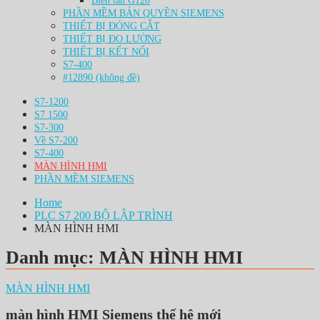
Biến tần G120
PHẦN MỀM BẢN QUYỀN SIEMENS
THIẾT BỊ ĐÓNG CẮT
THIẾT BỊ ĐO LƯỜNG
THIẾT BỊ KẾT NỐI
S7-400
#12890 (không đề)
S7-1200
S7 1500
S7-300
Về S7-200
S7-400
MÀN HÌNH HMI
PHẦN MỀM SIEMENS
Home
PLC S7 200 BỘ LẬP TRÌNH
MÀN HÌNH HMI
Danh mục:
MÀN HÌNH HMI
MÀN HÌNH HMI
màn hình HMI Siemens thế hệ mới