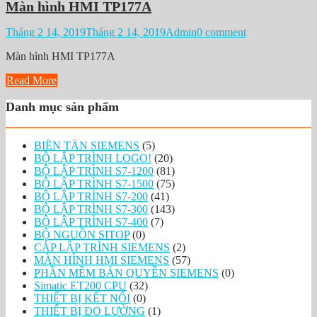
Màn hình HMI TP177A
Tháng 2 14, 2019
Tháng 2 14, 2019
Admin
0 comment
Màn hình HMI TP177A
Read More
Danh mục sản phẩm
BIẾN TẦN SIEMENS
(5)
BỘ LẬP TRÌNH LOGO!
(20)
BỘ LẬP TRÌNH S7-1200
(81)
BỘ LẬP TRÌNH S7-1500
(75)
BỘ LẬP TRÌNH S7-200
(41)
BỘ LẬP TRÌNH S7-300
(143)
BỘ LẬP TRÌNH S7-400
(7)
BỘ NGUỒN SITOP
(0)
CÁP LẬP TRÌNH SIEMENS
(2)
MÀN HÌNH HMI SIEMENS
(57)
PHẦN MỀM BẢN QUYỀN SIEMENS
(0)
Simatic ET200 CPU
(32)
THIẾT BỊ KẾT NỐI
(0)
THIẾT BỊ ĐO LƯỜNG
(1)