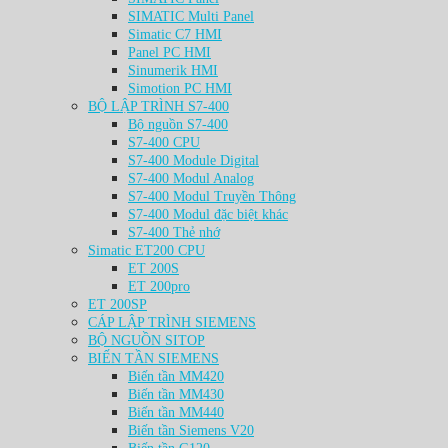
SIMATIC Multi Panel
Simatic C7 HMI
Panel PC HMI
Sinumerik HMI
Simotion PC HMI
BỘ LẬP TRÌNH S7-400
Bộ nguồn S7-400
S7-400 CPU
S7-400 Module Digital
S7-400 Modul Analog
S7-400 Modul Truyền Thông
S7-400 Modul đặc biệt khác
S7-400 Thẻ nhớ
Simatic ET200 CPU
ET 200S
ET 200pro
ET 200SP
CÁP LẬP TRÌNH SIEMENS
BỘ NGUỒN SITOP
BIẾN TẦN SIEMENS
Biến tần MM420
Biến tần MM430
Biến tần MM440
Biến tần Siemens V20