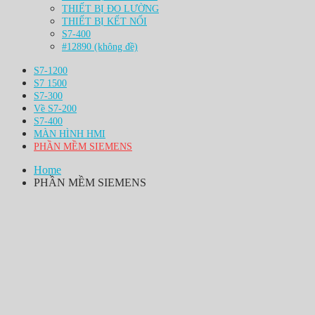
THIẾT BỊ ĐO LƯỜNG
THIẾT BỊ KẾT NỐI
S7-400
#12890 (không đề)
S7-1200
S7 1500
S7-300
Về S7-200
S7-400
MÀN HÌNH HMI
PHẦN MỀM SIEMENS
Home
PHẦN MỀM SIEMENS