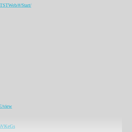
e/TSTWeb/#/Start/
E/view
QmVKeGs