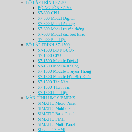
BỘ LẬP TRÌNH S7-300
BỘ NGUỒN S7-300
S7-300 CPU
S7-300 Modul Digital
S7-300 Modul Analog
S7-300 Modul truyền thông
S7-300 Modul đặc biệt khác
S7-300 Phụ kiện
BỘ LẬP TRÌNH S7-1500
S7-1500 BỘ NGUỒN
S7-1500 CPU
S7-1500 Module Digital
S7-1500 Module Analog
S7-1500 Module Truyền Thông
S7-1500 Module Đặc Biệt Khác
S7-1500 Thẻ Nhớ
S7-1500 Thanh rail
S7-1500 Phụ kiện
MÀN HÌNH HMI SIEMENS
SIMATIC Micro Panel
SIMATIC Mobile Panel
SIMATIC Basic Panel
SIMATIC Panel
SIMATIC Multi Panel
Simatic C7 HMI