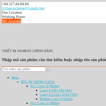
Skip
+84.327.84.84.84
to
Achau.techeng@Gmail.com
content
Our Location
Working Hours
My Account
THIẾT BỊ SIEMENS CHÍNH HÃNG
Nhập mã sản phẩm cần tìm kiếm hoặc nhập tên sản phẩ
Menu
BỘ LẬP TRÌNH LOGO!
PLC Logo! 8 (0BA8)
Logo! 8 230 (230 VAC)
Logo! 8 12/24 (12/24 VDC)
Module Logo! 8 (0BA8)
PLC Logo! 6 (0BA6)