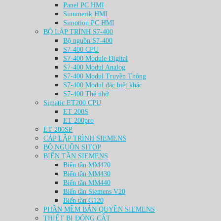
Panel PC HMI
Sinumerik HMI
Simotion PC HMI
BỘ LẬP TRÌNH S7-400
Bộ nguồn S7-400
S7-400 CPU
S7-400 Module Digital
S7-400 Modul Analog
S7-400 Modul Truyền Thông
S7-400 Modul đặc biệt khác
S7-400 Thẻ nhớ
Simatic ET200 CPU
ET 200S
ET 200pro
ET 200SP
CÁP LẬP TRÌNH SIEMENS
BỘ NGUỒN SITOP
BIẾN TẦN SIEMENS
Biến tần MM420
Biến tần MM430
Biến tần MM440
Biến tần Siemens V20
Biến tần G120
PHẦN MỀM BẢN QUYỀN SIEMENS
THIẾT BỊ ĐÓNG CẮT