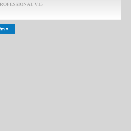
 PROFESSIONAL V15
êm ▾
k0/view
c/view