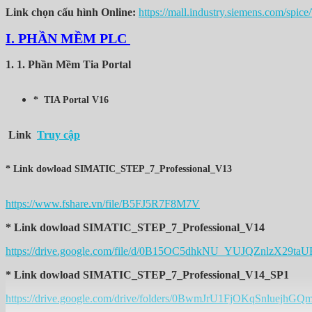
Link chọn cấu hình Online:
https://mall.industry.siemens.com/spic
I. PHẦN MỀM PLC
1. 1.
Phần Mềm Tia Portal
* TIA Portal V16
Link
Truy cập
* Link dowload SIMATIC_STEP_7_Professional_V13
https://www.fshare.vn/file/B5FJ5R7F8M7V
* Link dowload SIMATIC_STEP_7_Professional_V14
https://drive.google.com/file/d/0B15OC5dhkNU_YUJQZnlzX29taU
* Link dowload SIMATIC_STEP_7_Professional_V14_SP1
https://drive.google.com/drive/folders/0BwmJrU1FjOKqSnluejhG