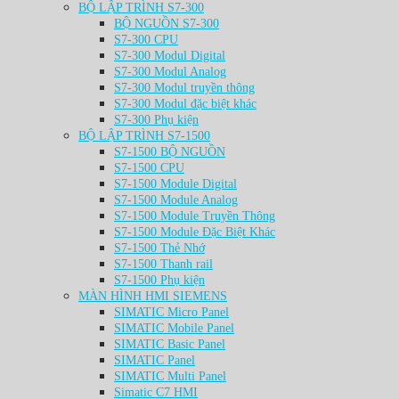
BỘ LẬP TRÌNH S7-300
BỘ NGUỒN S7-300
S7-300 CPU
S7-300 Modul Digital
S7-300 Modul Analog
S7-300 Modul truyền thông
S7-300 Modul đặc biệt khác
S7-300 Phụ kiện
BỘ LẬP TRÌNH S7-1500
S7-1500 BỘ NGUỒN
S7-1500 CPU
S7-1500 Module Digital
S7-1500 Module Analog
S7-1500 Module Truyền Thông
S7-1500 Module Đặc Biệt Khác
S7-1500 Thẻ Nhớ
S7-1500 Thanh rail
S7-1500 Phụ kiện
MÀN HÌNH HMI SIEMENS
SIMATIC Micro Panel
SIMATIC Mobile Panel
SIMATIC Basic Panel
SIMATIC Panel
SIMATIC Multi Panel
Simatic C7 HMI