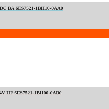
SIMATIC S7-1500, Digital Input, DI 16×24 V DC BA 6ES7521-1BH10-0AA0
SIMATIC S7-1500, Digital Input, DI 16xDC 24V HF 6ES7521-1BH00-0AB0