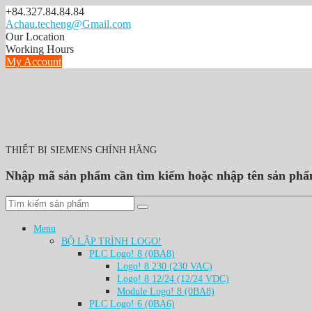
S
+84.327.84.84.84
k
Achau.techeng@Gmail.com
i
Our Location
p
Working Hours
t
My Account
o
c
o
n
t
e
n
THIẾT BỊ SIEMENS CHÍNH HÃNG
t
Nhập mã sản phẩm cần tìm kiếm hoặc nhập tên sản phẩ
Menu
BỘ LẬP TRÌNH LOGO!
PLC Logo! 8 (0BA8)
Logo! 8 230 (230 VAC)
Logo! 8 12/24 (12/24 VDC)
Module Logo! 8 (0BA8)
PLC Logo! 6 (0BA6)