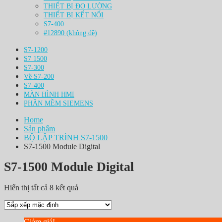
THIẾT BỊ ĐO LƯỜNG
THIẾT BỊ KẾT NỐI
S7-400
#12890 (không đề)
S7-1200
S7 1500
S7-300
Về S7-200
S7-400
MÀN HÌNH HMI
PHẦN MỀM SIEMENS
Home
Sản phẩm
BỘ LẬP TRÌNH S7-1500
S7-1500 Module Digital
S7-1500 Module Digital
Hiển thị tất cả 8 kết quả
Giảm giá!