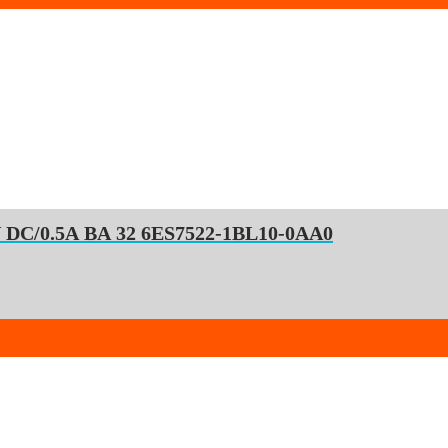
SIMATIC S7-1500 Digital Output DQ32x24 V DC/0.5A BA 32 6ES7522-1BL10-0AA0