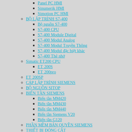
Panel PC HMI
Sinumerik HMI
Simotion PC HMI
BỘ LẬP TRÌNH S7-400
Bộ nguồn S7-400
S7-400 CPU
S7-400 Module Digital
S7-400 Modul Analog
S7-400 Modul Truyền Thông
S7-400 Modul đặc biệt khác
S7-400 Thẻ nhớ
Simatic ET200 CPU
ET 200S
ET 200pro
ET 200SP
CÁP LẬP TRÌNH SIEMENS
BỘ NGUỒN SITOP
BIẾN TẦN SIEMENS
Biến tần MM420
Biến tần MM430
Biến tần MM440
Biến tần Siemens V20
Biến tần G120
PHẦN MỀM BẢN QUYỀN SIEMENS
THIẾT BỊ ĐÓNG CẮT