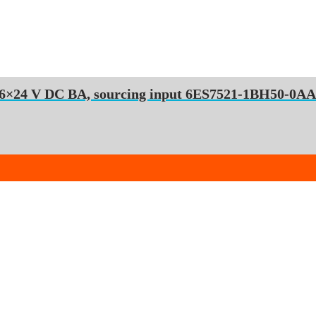
SIMATIC S7-1500, Digital Input module DI 16×24 V DC BA, sourcing input 6ES7521-1BH50