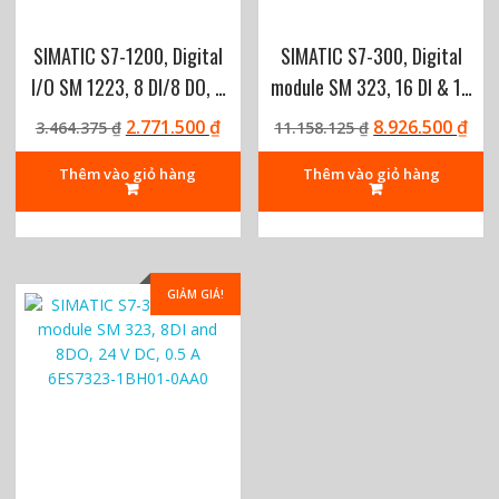
.
7
9
0
4
4
3
2
4
5
8
2
SIMATIC S7-1200, Digital
SIMATIC S7-300, Digital
1
.
.
I/O SM 1223, 8 DI/8 DO, 8
module SM 323, 16 DI & 16
9
₫
3
DI 24 V DC, 8 DO, 0.5 A
DO, 24 V DC, 0.5 A
₫
5
.
5
G
G
G
G
2.771.500
₫
8.926.500
₫
3.464.375
₫
11.158.125
₫
6ES7223-1BH32-0XB0
6ES7323-1BL00-0AA0
.
3
0
i
i
i
i
á
á
á
á
Thêm vào giỏ hàng
Thêm vào giỏ hàng
Sink/Source
₫
₫
g
h
g
h
.
.
ố
i
ố
i
c
ệ
c
ệ
l
n
l
n
à
t
à
t
GIẢM GIÁ!
:
ạ
:
ạ
3
i
1
i
.
l
1
l
4
à
.
à
6
:
1
:
4
2
5
8
.
.
8
.
3
7
.
9