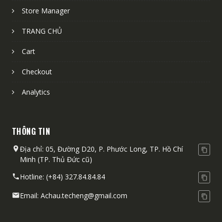
.
à
t
SIMATIC S7-1200, Digital I/O SM 1223, 16 DI/16 DO, 16
.
à
₫
0
g
h
Store Manager
5
1
DI 24 V DC, 16 DO 0.5 A 6ES7223-1BL32-0XB0
:
ạ
0
:
.
0
ố
i
0
0
9
G
i
G
5.488.375
₫
4.390.700
₫
8
8
c
ệ
TRANG CHỦ
.
.
i
l
i
9
.
₫
l
n
₫
2
3
á
à
á
.
0
.
Cart
à
t
Bộ lập trình SIMATIC S7-1200, CPU 1214C, AC/DC/relay
.
0
0
g
:
h
8
7
6ES7214-1BG40-0XB0
:
ạ
0
2
ố
7
i
1
1
Checkout
G
G
7.558.375
₫
6.046.700
₫
1
i
.
c
.
ệ
3
.
i
i
.
l
₫
4
l
4
n
Analytics
8
á
á
9
à
.
5
à
4
t
Switch Module CSM 1277 cho kết nối SIMATIC S7-1200
₫
5
g
h
9
:
6GK7277-1AA10-0AA0
3
:
1
ạ
.
0
ố
i
9
1
G
G
4.433.250
₫
3.546.600
₫
5
.
i
c
ệ
.
.
THÔNG TIN
i
i
₫
.
9
l
₫
l
n
9
8
á
á
.
4
6
à
.
Địa chỉ: 05, Đường D20, P. Phước Long, TP. Hồ Chí
à
t
9
9
SIMATIC S7-1200, Mô-đun giao tiếp CM 1241, RS422 /
g
h
8
2
:
485 6ES7241-1CH32-0XB0
Minh (TP. Thủ Đức cũ)
:
ạ
9
9
ố
i
8
4
G
G
2.553.000
₫
2.042.400
₫
7
i
.
c
ệ
Hotline:
(+84) 327.84.84.84
.
₫
.
i
i
.
l
₫
9
l
n
3
.
3
á
á
5
à
.
9
Email:
Achau.techeng@gmail.com
à
t
7
9
SIMATIC S7-1200, Mô-đun giao tiếp CM 1241, RS232,
g
h
5
:
9
D-sub 9 cực 6ES7241-1AH32-0XB0
:
ạ
5
0
ố
i
8
6
G
G
2.553.000
₫
2.042.400
₫
4
i
.