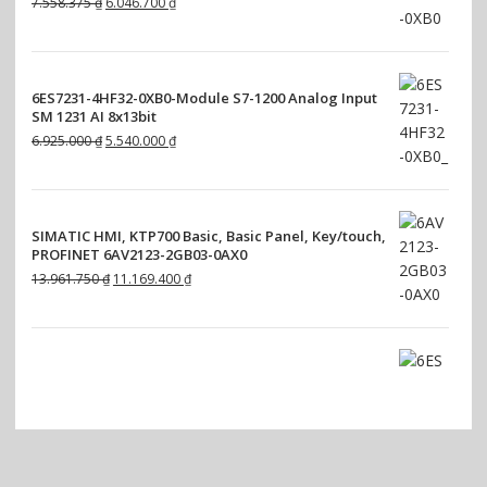
G
G
7.558.375
₫
6.046.700
₫
i
i
TRUYỀN THÔNG
(0)
á
á
g
h
6ES7231-4HF32-0XB0-Module S7-1200 Analog Input
ố
i
SM 1231 AI 8x13bit
c
ệ
G
G
6.925.000
₫
5.540.000
₫
l
n
i
i
à
t
á
á
:
ạ
g
h
7
i
SIMATIC HMI, KTP700 Basic, Basic Panel, Key/touch,
ố
i
.
l
PROFINET 6AV2123-2GB03-0AX0
c
ệ
5
à
G
G
13.961.750
₫
11.169.400
₫
l
n
5
:
i
i
à
t
8
6
á
á
:
ạ
.
.
g
h
6
i
3
0
ố
i
.
l
6ES7223-1PL32-0XB0 Module S7-1200 SM1223 DC/RLY
7
4
c
ệ
9
à
G
G
5.125.000
₫
4.100.000
₫
5
6
l
n
2
:
i
i
.
à
t
5
5
á
á
₫
7
:
ạ
.
.
g
h
.
0