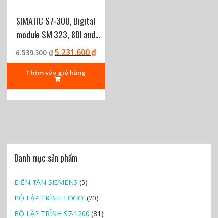
7
7
1
2
5
1
2
6
SIMATIC S7-300, Digital
.
5
.
module SM 323, 8DI and
₫
5
5
8DO, 24 V DC, 0.5 A
.
0
₫
0
G
G
5.231.600
₫
6.539.500
₫
6ES7323-1BH01-0AA0
0
.
0
i
i
á
á
Thêm vào giỏ hàng
₫
₫
g
h
.
.
ố
i
c
ệ
l
n
à
t
:
ạ
6
i
Danh mục sản phẩm
.
l
5
à
3
:
BIẾN TẦN SIEMENS
(5)
9
5
BỘ LẬP TRÌNH LOGO!
(20)
.
.
5
2
BỘ LẬP TRÌNH S7-1200
(81)