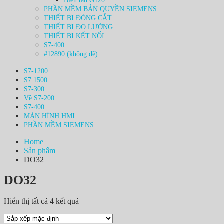
Biến tần G120
PHẦN MỀM BẢN QUYỀN SIEMENS
THIẾT BỊ ĐÓNG CẮT
THIẾT BỊ ĐO LƯỜNG
THIẾT BỊ KẾT NỐI
S7-400
#12890 (không đề)
S7-1200
S7 1500
S7-300
Về S7-200
S7-400
MÀN HÌNH HMI
PHẦN MỀM SIEMENS
Home
Sản phẩm
DO32
DO32
Hiển thị tất cả 4 kết quả