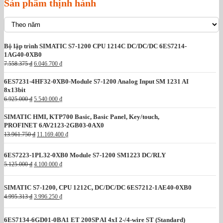
Sản phẩm thịnh hành
.
Bộ lập trình SIMATIC S7-1200 CPU 1214C DC/DC/DC 6ES7214-
1AG40-0XB0
G
G
7.558.375
₫
6.046.700
₫
i
i
á
á
6ES7231-4HF32-0XB0-Module S7-1200 Analog Input SM 1231 AI
g
h
8x13bit
ố
i
G
G
6.925.000
₫
5.540.000
₫
c
ệ
i
i
l
n
á
á
à
t
SIMATIC HMI, KTP700 Basic, Basic Panel, Key/touch,
g
h
:
ạ
PROFINET 6AV2123-2GB03-0AX0
ố
i
7
i
G
G
13.961.750
₫
11.169.400
₫
c
ệ
.
l
i
i
l
n
5
à
á
á
à
t
5
:
6ES7223-1PL32-0XB0 Module S7-1200 SM1223 DC/RLY
g
h
:
ạ
8
6
G
G
ố
i
5.125.000
₫
4.100.000
₫
6
i
.
.
i
i
c
ệ
.
l
3
0
á
á
l
n
9
à
7
4
g
h
à
t
SIMATIC S7-1200, CPU 1212C, DC/DC/DC 6ES7212-1AE40-0XB0
2
:
5
6
ố
i
:
ạ
5
5
G
G
4.995.313
₫
3.996.250
₫
.
c
ệ
1
i
.
.
i
i
₫
7
l
n
3
l
0
5
á
á
.
0
à
t
.
à
0
4
g
h
6ES7134-6GD01-0BA1 ET 200SP AI 4xI 2-/4-wire ST (Standard)
0