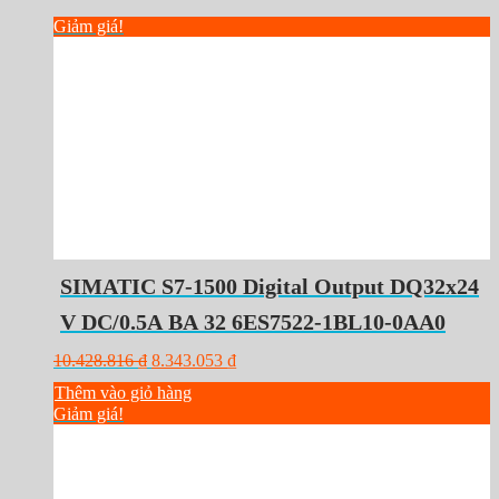
Giảm giá!
SIMATIC S7-1500 Digital Output DQ32x24
V DC/0.5A BA 32 6ES7522-1BL10-0AA0
G
G
10.428.816
₫
8.343.053
₫
i
i
Thêm vào giỏ hàng
á
á
Giảm giá!
g
h
ố
i
c
ệ
l
n