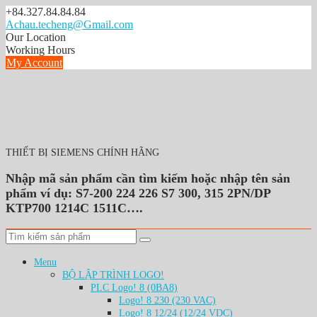
S
+84.327.84.84.84
k
Achau.techeng@Gmail.com
i
Our Location
p
Working Hours
t
My Account
o
c
o
n
t
e
n
THIẾT BỊ SIEMENS CHÍNH HÃNG
t
Nhập mã sản phẩm cần tìm kiếm hoặc nhập tên sản
phẩm ví dụ: S7-200 224 226 S7 300, 315 2PN/DP
KTP700 1214C 1511C….
Menu
BỘ LẬP TRÌNH LOGO!
PLC Logo! 8 (0BA8)
Logo! 8 230 (230 VAC)
Logo! 8 12/24 (12/24 VDC)