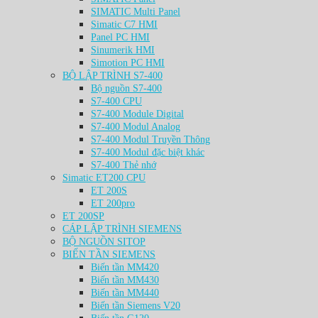
SIMATIC Multi Panel
Simatic C7 HMI
Panel PC HMI
Sinumerik HMI
Simotion PC HMI
BỘ LẬP TRÌNH S7-400
Bộ nguồn S7-400
S7-400 CPU
S7-400 Module Digital
S7-400 Modul Analog
S7-400 Modul Truyền Thông
S7-400 Modul đặc biệt khác
S7-400 Thẻ nhớ
Simatic ET200 CPU
ET 200S
ET 200pro
ET 200SP
CÁP LẬP TRÌNH SIEMENS
BỘ NGUỒN SITOP
BIẾN TẦN SIEMENS
Biến tần MM420
Biến tần MM430
Biến tần MM440
Biến tần Siemens V20