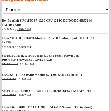
Bộ lập trình SIMATIC S7-1200 CPU 1214C DC/DC/DC 6ES7214-
1AG40-0XB0
G
G
7.558.375
₫
6.046.700
₫
i
i
á
á
6ES7231-4HF32-0XB0-Module S7-1200 Analog Input SM 1231 AI
g
h
8x13bit
ố
i
G
G
6.925.000
₫
5.540.000
₫
c
ệ
i
i
l
n
á
á
à
t
SIMATIC HMI, KTP700 Basic, Basic Panel, Key/touch,
g
h
:
ạ
PROFINET 6AV2123-2GB03-0AX0
ố
i
7
i
G
G
13.961.750
₫
11.169.400
₫
c
ệ
.
l
i
i
l
n
5
à
á
á
à
t
5
:
6ES7223-1PL32-0XB0 Module S7-1200 SM1223 DC/RLY
g
h
:
ạ
8
6
G
G
ố
i
5.125.000
₫
4.100.000
₫
6
i
.
.
i
i
c
ệ
.
l
3
0
á
á
l
n
9
à
7
4
g
h
à
t
SIMATIC S7-1200, CPU 1212C, DC/DC/DC 6ES7212-1AE40-0XB0
2
:
5
6
ố
i
:
ạ
5
5
G
G
4.995.313
₫
3.996.250
₫
.
c
ệ
1
i
.
.
i
i
₫
7
l
n
3
l
0
5
á
á
.
0
à
t
.
à
0
4
g
h
6ES7134-6GD01-0BA1 ET 200SP AI 4xI 2-/4-wire ST (Standard)
0
:
ạ
9
:
0
0
ố
i