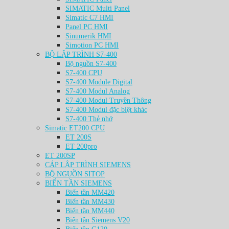
SIMATIC Multi Panel
Simatic C7 HMI
Panel PC HMI
Sinumerik HMI
Simotion PC HMI
BỘ LẬP TRÌNH S7-400
Bộ nguồn S7-400
S7-400 CPU
S7-400 Module Digital
S7-400 Modul Analog
S7-400 Modul Truyền Thông
S7-400 Modul đặc biệt khác
S7-400 Thẻ nhớ
Simatic ET200 CPU
ET 200S
ET 200pro
ET 200SP
CÁP LẬP TRÌNH SIEMENS
BỘ NGUỒN SITOP
BIẾN TẦN SIEMENS
Biến tần MM420
Biến tần MM430
Biến tần MM440
Biến tần Siemens V20