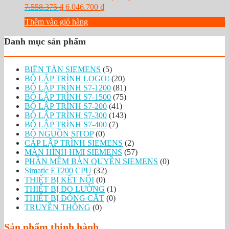
G
G
7.558.375
₫
6.046.700
₫
i
i
Thêm vào giỏ hàng
á
á
g
h
Danh mục sản phẩm
ố
i
c
ệ
l
n
BIẾN TẦN SIEMENS
(5)
à
t
BỘ LẬP TRÌNH LOGO!
(20)
:
ạ
BỘ LẬP TRÌNH S7-1200
(81)
7
i
BỘ LẬP TRÌNH S7-1500
(75)
.
l
BỘ LẬP TRÌNH S7-200
(41)
5
à
BỘ LẬP TRÌNH S7-300
(143)
5
:
BỘ LẬP TRÌNH S7-400
(7)
8
6
BỘ NGUỒN SITOP
(0)
.
.
CÁP LẬP TRÌNH SIEMENS
(2)
3
0
MÀN HÌNH HMI SIEMENS
(57)
7
4
PHẦN MỀM BẢN QUYỀN SIEMENS
(0)
5
6
Simatic ET200 CPU
(32)
.
THIẾT BỊ KẾT NỐI
(0)
₫
7
THIẾT BỊ ĐO LƯỜNG
(1)
.
0
THIẾT BỊ ĐÓNG CẮT
(0)
0
TRUYỀN THÔNG
(0)
₫
Sản phẩm thịnh hành
.