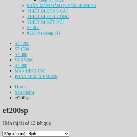
Biến tần G120
PHẦN MỀM BẢN QUYỀN SIEMENS
THIẾT BỊ ĐÓNG CẮT
THIẾT BỊ ĐO LƯỜNG
THIẾT BỊ KẾT NỐI
S7-400
#12890 (không đề)
S7-1200
S7 1500
S7-300
Về S7-200
S7-400
MÀN HÌNH HMI
PHẦN MỀM SIEMENS
Home
Sản phẩm
et200sp
et200sp
Hiển thị tất cả 13 kết quả