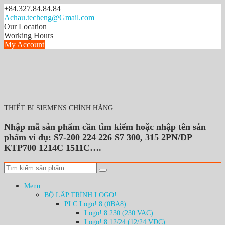
S
+84.327.84.84.84
k
Achau.techeng@Gmail.com
i
Our Location
p
Working Hours
t
My Account
o
c
o
n
t
e
n
THIẾT BỊ SIEMENS CHÍNH HÃNG
t
Nhập mã sản phẩm cần tìm kiếm hoặc nhập tên sản
phẩm ví dụ: S7-200 224 226 S7 300, 315 2PN/DP
KTP700 1214C 1511C….
Menu
BỘ LẬP TRÌNH LOGO!
PLC Logo! 8 (0BA8)
Logo! 8 230 (230 VAC)
Logo! 8 12/24 (12/24 VDC)