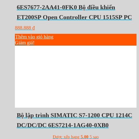
6ES7677-2AA41-0FK0 Bộ điều khiển
ET200SP Open Controller CPU 1515SP PC
888.888
₫
Thêm vào giỏ hàng
Giảm giá!
Bộ lập trình SIMATIC S7-1200 CPU 1214C
DC/DC/DC 6ES7214-1AG40-0XB0
Được xếp hạng
5.00
5 sao